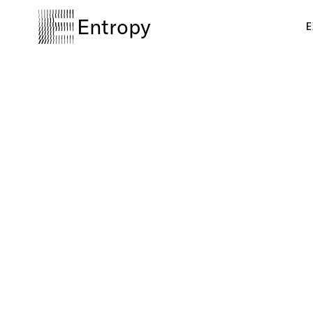
Entropy
E